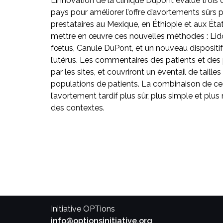
L’innovation de la clinique Dupont évalue trois d
pays pour améliorer l’offre d’avortements sûrs pl
prestataires au Mexique, en Éthiopie et aux Ét
mettre en œuvre ces nouvelles méthodes : Lido
fœtus, Canule DuPont, et un nouveau dispositif 
l’utérus. Les commentaires des patients et des 
par les sites, et couvriront un éventail de taille
populations de patients. La combinaison de ce
l’avortement tardif plus sûr, plus simple et plus
des contextes.
Initiative OPTions
info@optionsinitiative.org