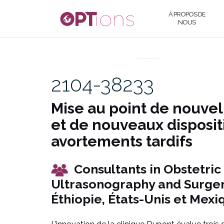
Aller
À PROPOS DE
au
NOUS
contenu
UNCATEGORIZED
2104-38233
Mise au point de nouve
et de nouveaux dispositi
avortements tardifs
Consultants in Obstetric
Ultrasonography and S
Éthiopie, États-Unis et Mexi