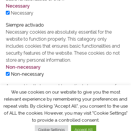
Necessary
Necessary
Siempre activado
Necessary cookies are absolutely essential for the
website to function properly. This category only
includes cookies that ensures basic functionalities and
security features of the website. These cookies do not
store any personal information.
Non-necessary
Non-necessary
Any cookies that may not be particularly necessary for
We use cookies on our website to give you the most
the website to function and is used specifically to
relevant experience by remembering your preferences and
collect user personal data via analytics, ads, other
repeat visits. By clicking “Accept All”, you consent to the use
embedded contents are termed as non-necessary
of ALL the cookies. However, you may visit "Cookie Settings"
cookies. It is mandatory to procure user consent prior to
to provide a controlled consent.
running these cookies on your website.
GUARDAR Y ACEPTAR
Cookie Settings
Accept All